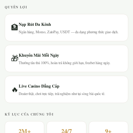
QUYỀN LỢI
Nạp Rút Đa Kênh
🏦
Ngân hàng, Momo, ZaloPay, USDT — đa dạng phương thức giao dịch.
Khuyến Mãi Mỗi Ngày
🎁
Thưởng tân thủ 100%, hoàn trả không giới hạn, freebet hàng ngày.
Live Casino Đẳng Cấp
🔥
Dealer thật, chơi trực tiếp, trải nghiệm như tại sòng bài quốc tế.
KỶ LỤC CỦA CHÚNG TÔI
2M+
24/7
9+