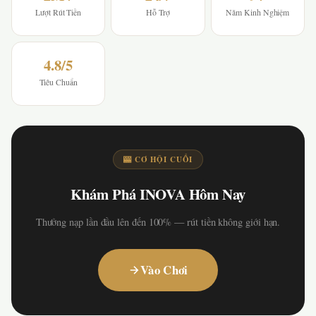
Lượt Rút Tiền
Hỗ Trợ
Năm Kinh Nghiệm
4.8/5
Tiêu Chuẩn
🎰 CƠ HỘI CUỐI
Khám Phá INOVA Hôm Nay
Thưởng nạp lần đầu lên đến 100% — rút tiền không giới hạn.
Vào Chơi